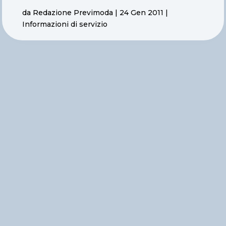
da
Redazione Previmoda
|
24 Gen 2011
|
Informazioni di servizio