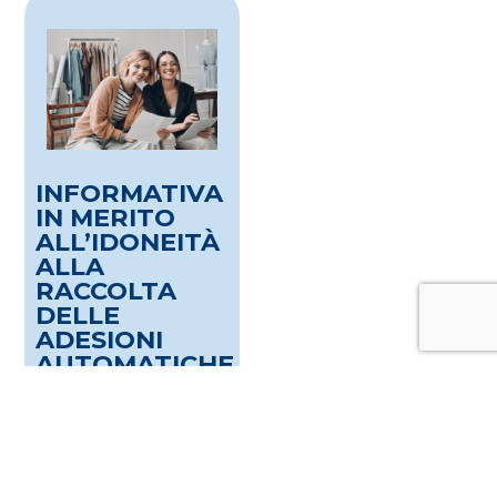
INFORMATIVA
IN MERITO
ALL’IDONEITÀ
ALLA
RACCOLTA
DELLE
ADESIONI
AUTOMATICHE
–
(DELIBERAZIONE
COVIP DEL 23
GIUGNO 2026)
A seguito delle