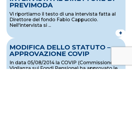
PREVIMODA
Vi riportiamo il testo di una intervista fatta al
Direttore del fondo Fabio Cappuccio.
Nell'intervista si ...
+
MODIFICA DELLO STATUTO –
APPROVAZIONE COVIP
In data 05/08/2014 la COVIP (Commissione di
Vigilanza sui Fondi Pensione) ha approvato le
modifiche statutarie ...
+
POLIZZA ASSICURATIVA IN
CASO DI DECESSO O INVALIDITÀ
I contratti collettivi del settore tessile
abbigliamento, calzature, pelle – cuoio e
giocattoli hanno ...
+