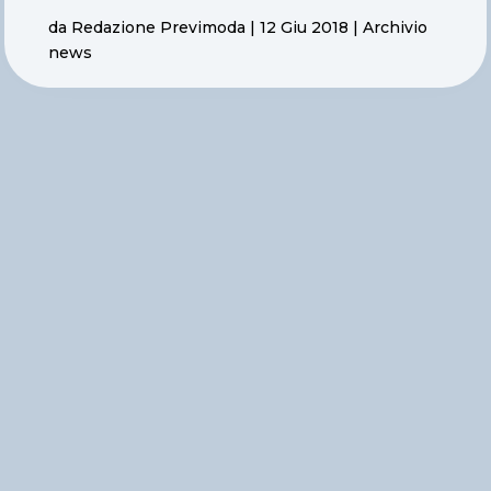
da
Redazione Previmoda
|
12 Giu 2018
|
Archivio
news