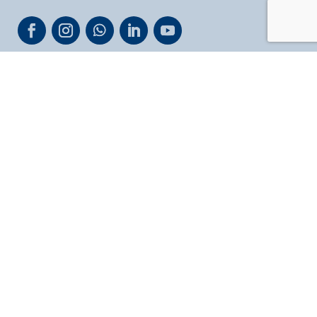
Scarica l’app
Privacy & Cookie Policy
Link utili
Reclami
Whistleblowing
AREA VIDEO