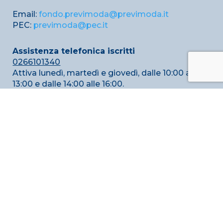
Email:
fondo.previmoda@previmoda.it
PEC:
previmoda@pec.it
Assistenza telefonica iscritti
0266101340
Attiva lunedì, martedì e giovedì, dalle 10:00 alle
13:00 e dalle 14:00 alle 16:00.
Assistenza telefonica aziende
0266100199
Attiva lunedì, martedì e giovedì, dalle 10:00 alle
13:00 e dalle 14:00 alle 16:00, e venerdì, dalle 10:00
alle 13:00.
Scarica l’app