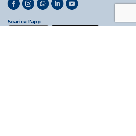
Scarica l’app
Privacy & Cookie Policy
Link utili
Reclami
Whistleblowing
AREA VIDEO