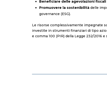
Beneficiare
delle agevolazioni fiscali
Promuovere la sostenibilità
delle impr
governance (ESG).
Le risorse complessivamente impegnate sono
investite in strumenti finanziari di tipo azion
e comma 100 (PIR) della Legge 232/2016 e s
←
precedente