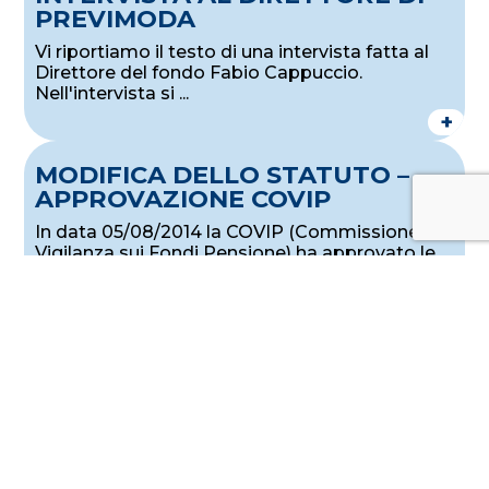
PREVIMODA
Vi riportiamo il testo di una intervista fatta al
Direttore del fondo Fabio Cappuccio.
Nell'intervista si ...
+
MODIFICA DELLO STATUTO –
APPROVAZIONE COVIP
In data 05/08/2014 la COVIP (Commissione di
Vigilanza sui Fondi Pensione) ha approvato le
modifiche statutarie ...
+
POLIZZA ASSICURATIVA IN
CASO DI DECESSO O INVALIDITÀ
I contratti collettivi del settore tessile
abbigliamento, calzature, pelle – cuoio e
giocattoli hanno ...
+