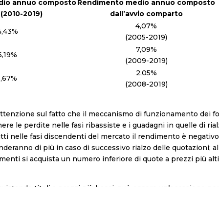
dio annuo composto
Rendimento medio annuo composto
 (2010-2019)
dall’avvio comparto
4,07%
4,43%
(2005-2019)
7,09%
6,19%
(2009-2019)
2,05%
1,67%
(2008-2019)
l’attenzione sul fatto che il meccanismo di funzionamento dei f
e le perdite nelle fasi ribassiste e i guadagni in quelle di rial
nfatti nelle fasi discendenti del mercato il rendimento è negat
eranno di più in caso di successivo rialzo delle quotazioni; al co
menti si acquista un numero inferiore di quote a prezzi più alt
uistando titoli a prezzi più bassi, può essere un’occasione p
più per evitare scelte dettate dall’emotività del momento e p
ni sull’evoluzione della situazione.