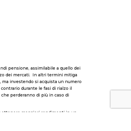
ondi pensione, assimilabile a quello dei
zo dei mercati. In altri termini mitiga
ivo, ma investendo si acquista un numero
ntrario durante le fasi di rialzo il
i che perderanno di più in caso di
er ottenere maggiori rendimenti in un
orre in essere comportamenti virtuosi.