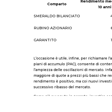
Rendimento me
Comparto
10 anni
SMERALDO BILANCIATO
RUBINO AZIONARIO
GARANTITO
L’occasione è utile, infine, per richiamare 
piani di accumulo (PAC), consente di contener
l’ampiezza delle oscillazioni di mercato. I
maggiore di quote a prezzi più bassi che rend
rendimento è positivo, ma coi nuovi investi
successivo ribasso del mercato.
Come già avvenuto in passato, investire acq
orizzonte temporale pluriennale: motivo in 
Sarà nostra cura fornire ulteriori informazio