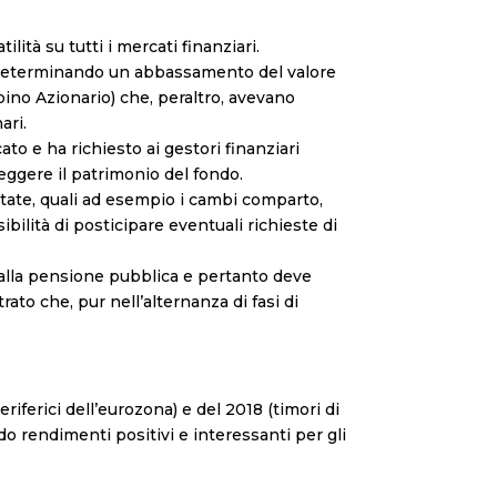
ità su tutti i mercati finanziari.
ta determinando un abbassamento del valore
bino Azionario) che, peraltro, avevano
ari.
o e ha richiesto ai gestori finanziari
teggere il patrimonio del fondo.
tate, quali ad esempio i cambi comparto,
ilità di posticipare eventuali richieste di
e alla pensione pubblica e pertanto deve
to che, pur nell’alternanza di fasi di
iferici dell’eurozona) e del 2018 (timori di
o rendimenti positivi e interessanti per gli