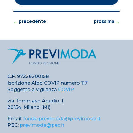
←
precedente
prossima
→
C.F. 97226200158
Iscrizione Albo COVIP numero 117
Soggetto a vigilanza
COVIP
via Tommaso Agudio, 1
20154, Milano (MI)
Email:
fondo.previmoda@previmoda.it
PEC:
previmoda@pec.it